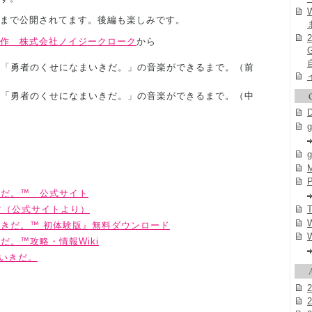
まで公開されてます。後編も楽しみです。
作 株式会社ノイジークローク
から
（火）「勇者のくせになまいきだ。」の音楽ができるまで。（前
（金）「勇者のくせになまいきだ。」の音楽ができるまで。（中
g
P
きだ。™ 公式サイト
マ（公式サイトより）
きだ。™ 初体験版』無料ダウンロード
だ。™攻略・情報Wiki
まいきだ。
2
2