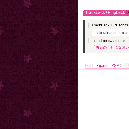
Trackback+Pingback:
0
TrackBack URL for thi
http://ikue.dmz-plu
Listed below are links
「勇者のくせになま
Home
>
game
|
PSP
>