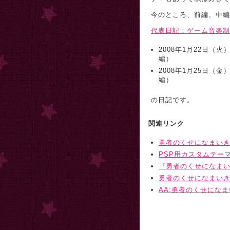
今のところ、前編、中編
代表日記：ゲーム音楽制
2008年1月22日
編）
2008年1月25日
編）
の日記です。
関連リンク
勇者のくせになまい
PSP用カスタムテー
『勇者のくせになまい
勇者のくせになまいき
AA:勇者のくせにな