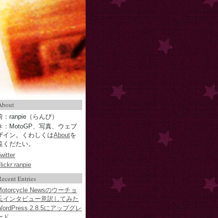
About
：ranpie（らんぴ）
き：MotoGP、写真、ウェブ
ザイン。くわしくは
About
を
覧くだたい。
witter
lickr:ranpie
Recent Entries
Motorcycle Newsのウーチョ
氏インタビュー意訳してみた
WordPress 2.8.5にアップグレ
ード