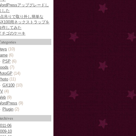
WordPressアップグレードし
ました
2点吊りで取り外し簡単な
GX100用ネックストラップを
自作してみた
イチゴのケーキ
Categories
Days
(10)
game
(6)
PSP
(6)
oods
(7)
MotoGP
(14)
hoto
(11)
GX100
(10)
TV
(4)
Web
(9)
WordPress
(9)
Plugin
(2)
Archives
011-06
009-10