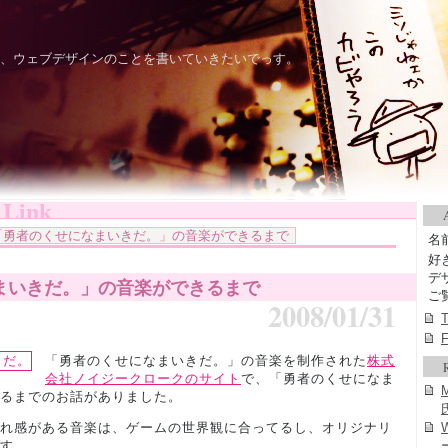
oGP、ウェブデザインのことを書いていきたいでっす。
Link
「勇者のくせになまいきだ。」の音楽ができるまで
名前
好
デ
まいきだ。」の音楽ができるまで
ご
2008/01/31
T
F
「勇者のくせになまいきだ。」の音楽を制作された
株式
会社ノイジークロークのサイト
で、「勇者のくせになま
るまでのお話がありました。
れ感がある音楽は、ゲームの世界観に合ってるし、オリジナリ
す。