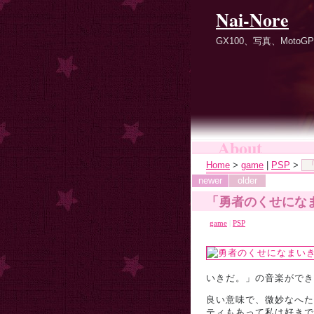
Nai-Nore
GX100、写真、Mot
About
Home
>
game
|
PSP
>
newer
older
「勇者のくせにな
game
|
PSP
いきだ。」の音楽ができ
良い意味で、微妙なへた
ティもあって私は好きで