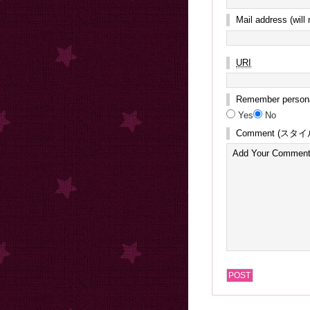
Mail address (will
URI
Remember persona
Yes
No
Comment
(スタ